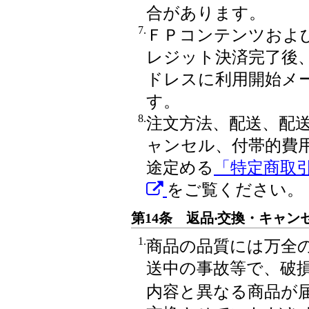
合があります。
7.
ＦＰコンテンツおよ
レジット決済完了後
ドレスに利用開始メ
す。
8.
注文方法、配送、配
ャンセル、付帯的費
途定める
「特定商取
をご覧ください。
第14条 返品‧交換・キャン
1.
商品の品質には万全
送中の事故等で、破
内容と異なる商品が