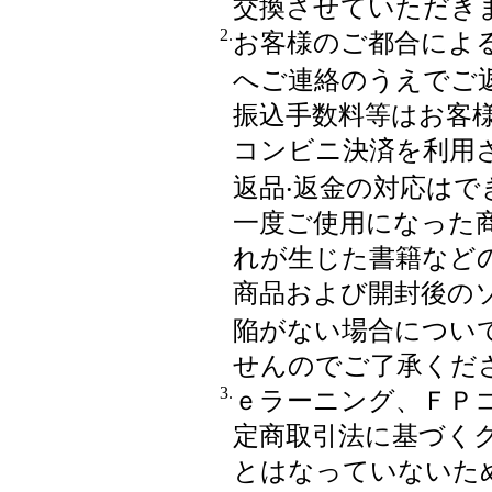
交換させていただき
2.
お客様のご都合によ
へご連絡のうえでご
振込手数料等はお客
コンビニ決済を利用
返品‧返金の対応は
一度ご使用になった
れが生じた書籍など
商品および開封後の
陥がない場合につい
せんのでご了承くだ
3.
ｅラーニング、ＦＰ
定商取引法に基づく
とはなっていないた