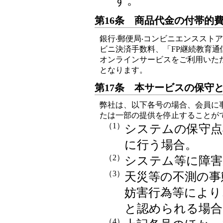
す。
第16条 商品代金の付帯的
銀行‧郵便局‧コンビニエンススト
ビニ決済手数料、「FP継続教育
オンラインサービスをご利用いた
となります。
第17条 本サービスの保守
弊社は、以下各号の場合、会員に
たは一部の提供を停止することが
（1）
システムの保守点
に行う場合。
（2）
システム等に障害
（3）
天災等の不測の事
妨害行為等により
と認められる場合
（4）