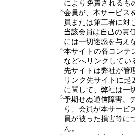
により免責されるも
3.
会員が、本サービス
員または第三者に対
当該会員は自己の責
には一切迷惑を与え
4.
本サイトの各コンテ
などへリンクしてい
先サイトは弊社が管
リンク先サイトに起
に関して、弊社は一
5.
予期せぬ通信障害、
り、会員が本サービ
員が被った損害等に
ん。