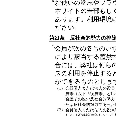
6.
お使いの端末やブラ
本サイトの全部もし
あります。利用環境
ださい。
第21条 反社会的勢力の排
1.
会員が次の各号のい
により該当する蓋然
合には、弊社は何ら
スの利用を停止する
ができるものとしま
（1）
会員個人または法人の役員
員等（以下「役員等」とい
会屋その他の反社会的勢力
たは反社会的勢力であった
（2）
会員個人または法人の役員
しくは役務提供等している