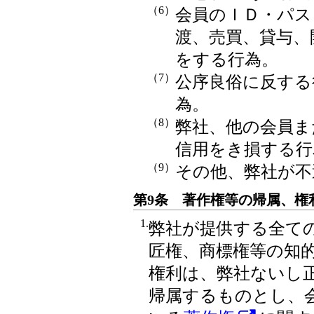
（6）
会員のＩＤ・パス
渡、売買、貸与、
をする行為。
（7）
公序良俗に反する
為。
（8）
弊社、他の会員ま
信用をき損する行
（9）
その他、弊社が不
第9条 著作権等の帰属、権
1.
弊社が提供する全て
匠権、商標権等の知
権利は、弊社ないし
帰属するものとし、