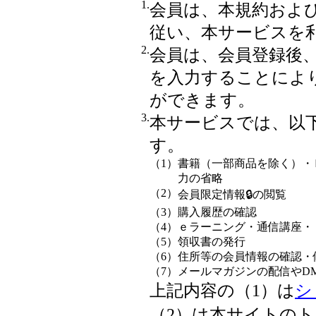
1.
会員は、本規約およ
従い、本サービスを
2.
会員は、会員登録後
を入力することによ
ができます。
3.
本サービスでは、以
す。
（1）
書籍（一部商品を除く）・
力の省略
（2）
会員限定情報🔒の閲覧
（3）
購入履歴の確認
（4）
ｅラーニング・通信講座・
（5）
領収書の発行
（6）
住所等の会員情報の確認・
（7）
メールマガジンの配信やD
上記内容の（1）は
シ
（2）は本サイトのト