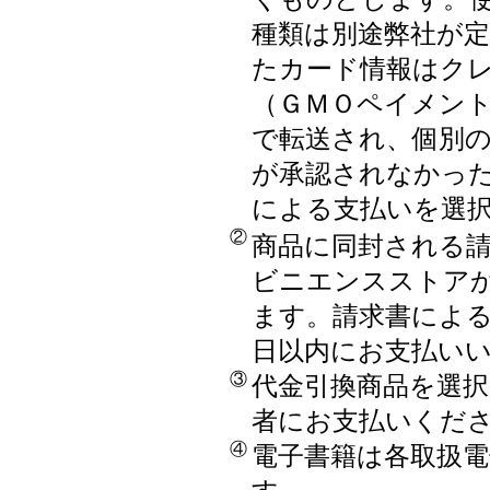
種類は別途弊社が
たカード情報はク
（ＧＭＯペイメン
で転送され、個別
が承認されなかっ
による支払いを選
②
商品に同封される請
ビニエンスストア
ます。請求書による
日以内にお支払い
③
代金引換商品を選
者にお支払いくだ
④
電子書籍は各取扱