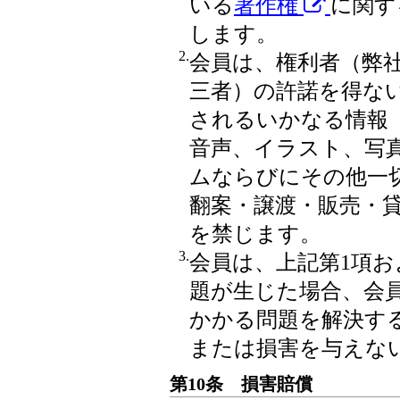
いる
著作権
に関す
します。
2.
会員は、権利者（弊
三者）の許諾を得な
されるいかなる情報
音声、イラスト、写
ムならびにその他一
翻案・譲渡・販売・
を禁じます。
3.
会員は、上記第1項お
題が生じた場合、会
かかる問題を解決す
または損害を与えな
第10条 損害賠償