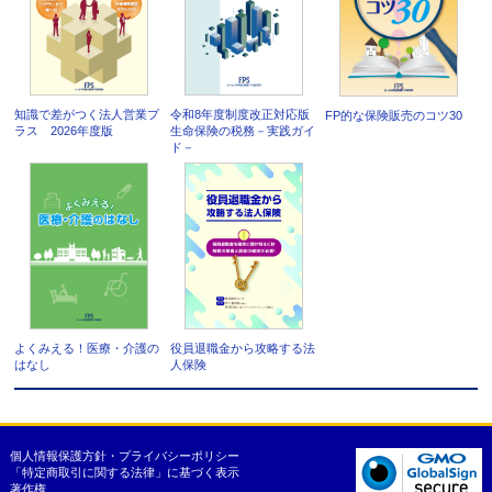
知識で差がつく法人営業プ
令和8年度制度改正対応版
FP的な保険販売のコツ30
ラス 2026年度版
生命保険の税務－実践ガイ
ド－
よくみえる！医療・介護の
役員退職金から攻略する法
はなし
人保険
個人情報保護方針・プライバシーポリシー
「特定商取引に関する法律」に基づく表示
著作権