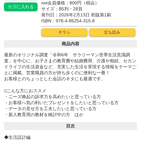
net会員価格：800円（税込）
カゴに
入れる
サイズ：B5判・28頁
発刊日：2026年2月13日 初版第1刷
ISBN：978-4-86254-315-8
チラシ
立ち読み
商品内容
最新のオリジナル調査「令和6年 サラリーマン世帯生活意識調
査」を中心に、お子さまの教育費や結婚費用、介護や相続、セカン
ドライフの生活資金など、充実した生活を実現する情報をテーマご
とに掲載。営業職員の方が持ち歩くのに便利な一冊！
お客様とのちょっとした会話のネタにも最適です。
□こんな方におススメ
・ニーズ喚起の訴求力を高めたいと思っている方
・お客様へ気の利いたプレゼントをしたいと思っている方
・データの見せ方を工夫したいと思っている方
・新人教育用の教材を検討中の方 ほか
目次
◆生活設計編