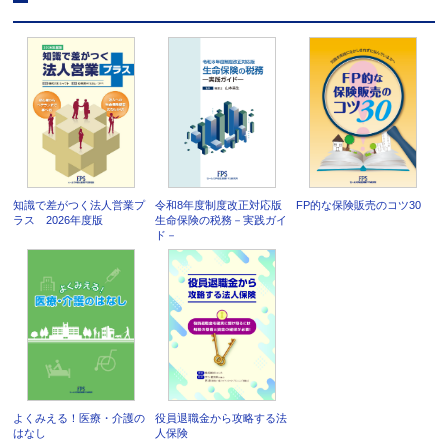
知識で差がつく法人営業プ
令和8年度制度改正対応版
FP的な保険販売のコツ30
ラス 2026年度版
生命保険の税務－実践ガイ
ド－
よくみえる！医療・介護の
役員退職金から攻略する法
はなし
人保険