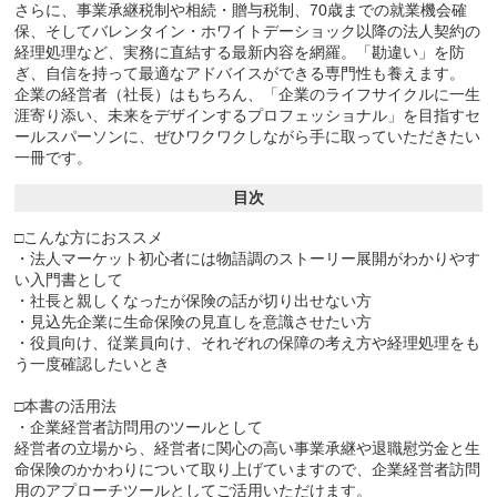
さらに、事業承継税制や相続・贈与税制、70歳までの就業機会確
保、そしてバレンタイン・ホワイトデーショック以降の法人契約の
経理処理など、実務に直結する最新内容を網羅。「勘違い」を防
ぎ、自信を持って最適なアドバイスができる専門性も養えます。
企業の経営者（社長）はもちろん、「企業のライフサイクルに一生
涯寄り添い、未来をデザインするプロフェッショナル」を目指すセ
ールスパーソンに、ぜひワクワクしながら手に取っていただきたい
一冊です。
目次
□こんな方におススメ
・法人マーケット初心者には物語調のストーリー展開がわかりやす
い入門書として
・社長と親しくなったが保険の話が切り出せない方
・見込先企業に生命保険の見直しを意識させたい方
・役員向け、従業員向け、それぞれの保障の考え方や経理処理をも
う一度確認したいとき
□本書の活用法
・企業経営者訪問用のツールとして
経営者の立場から、経営者に関心の高い事業承継や退職慰労金と生
命保険のかかわりについて取り上げていますので、企業経営者訪問
用のアプローチツールとしてご活用いただけます。