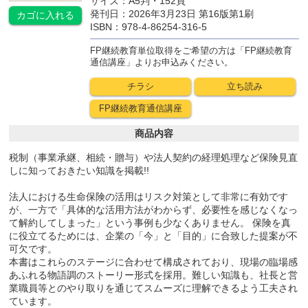
サイズ：A5判・152頁
発刊日：2026年3月23日 第16版第1刷
カゴに
入れる
ISBN：978-4-86254-316-5
FP継続教育単位取得をご希望の方は「FP継続教育
通信講座」よりお申込みください。
チラシ
立ち読み
FP継続教育
通信講座
商品内容
税制（事業承継、相続・贈与）や法人契約の経理処理など保険見直
しに知っておきたい知識を掲載!!
法人における生命保険の活用はリスク対策として非常に有効です
が、一方で「具体的な活用方法がわからず、必要性を感じなくなっ
て解約してしまった」という事例も少なくありません。 保険を真
に役立てるためには、企業の「今」と「目的」に合致した提案が不
可欠です。
本書はこれらのステージに合わせて構成されており、現場の臨場感
あふれる物語調のストーリー形式を採用。難しい知識も、社長と営
業職員等とのやり取りを通じてスムーズに理解できるよう工夫され
ています。