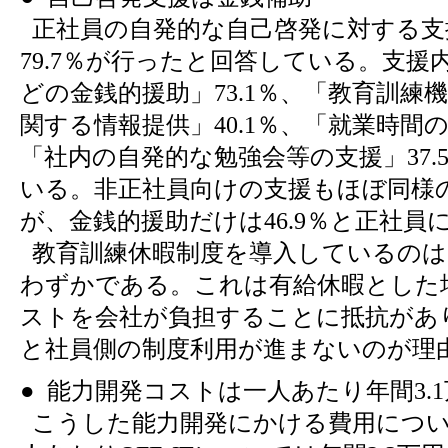
正社員の自発的な自己啓発に対する支
79.7％が行ったと回答している。支援
どの金銭的援助」73.1％、「教育訓練
関する情報提供」40.1％、「就業時間の配
「社内の自発的な勉強会等の支援」37.
いる。非正社員向けの支援もほぼ同様
が、金銭的援助だけは46.9％と正社員
教育訓練休暇制度を導入しているのは、
わずかである。これは有給休暇とした
ストを会社が負担することに抵抗があ
と社員側の制度利用が進まないのが理
● 能力開発コストは一人あたり年間3.
こうした能力開発にかける費用につい