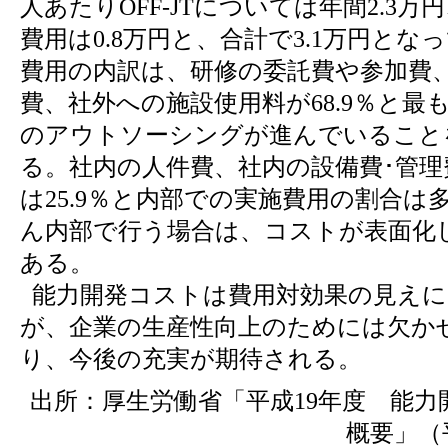
人あたりOFF-JTについては年間2.3
費用は0.8万円と、合計で3.1万円となって
費用の内訳は、研修の委託費や参加費
費、社外への施設使用料が68.9％と最
のアウトソーシングが進んでいること
る。社内の人件費、社内の設備費･管理
は25.9％と内部での実施費用の割合は
ん内部で行う場合は、コストが表面化
ある。
能力開発コストは費用対効果の見えに
が、企業の生産性向上のためには欠か
り、今後の充実が期待される。
出所：厚生労働省「平成19年度 能力
概要」（平