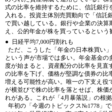
式の比率を維持するために、信託銀行
入れる。投資主体別売買動向で「信託銀
で買い越している。銀行や企業の決算
え、公的年金が株を買っているという
● 日経平均7,000円割れも
ただ、こうした「年金の日本株買い」
という声が市場では多い。年金基金の
度が始まると、資産配分の比率を見直
の比率を下げ、価格が堅調な債券の比
増える可能性が高い。唯一の下支え役
が横並びで株の比率を落とせば、株価
れがある。これが「4月暴落説」の根
年初の「今週のトピックス№1778」