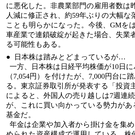
に悪化した。非農業部門の雇用者数は昨年
人減に修正され、約59年ぶりの大幅な
ことも明らかになった。今後、GMを
車産業で連鎖破綻が起きた場合、失業
る可能性もある。
● 日本株は踏みとどまっているが…
一方、日本株は日経平均株価が10日に
（7,054円）を付けたが、7,000円台
る。東京証券取引所が発表する「投資
によると、外国人の売り越しは7週連
が、これに買い向かっている勢力があ
基金だ。
年金は企業や加入者から掛け金を集め
められた資産構成で運用している。株