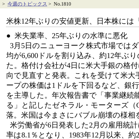
>
今週のトピックス
> No.1810
米株12年ぶりの安値更新、日本株には
● 米失業率、25年ぶりの水準に悪化
3月5日のニューヨーク株式市場ではダ
均が6,600ドルを割り込み、約12年ぶ
た。格付け会社が4日に米大手銀の格
向で見直すと発表。これを受けて米大
ープの株価は1ドルを下回るなど、銀
を主導した。年次報告書で「事業継続
る」と記したゼネラル・モーターズ（
落。米国は今まさにバブル崩壊の様相
米労働省が6日発表した2月の雇用統
率は8.1％となり、1983年12月以来、