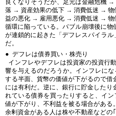
良くなりそうだが、足元は金融危機 →
落 → 資産効果の低下 → 消費低迷 → 物
益の悪化 → 雇用悪化 → 消費低迷 →
循環に陥っている。バブル崩壊後に物
が連鎖的に起きた「デフレスパイラル
だ。
● デフレは債券買い・株売り
インフレやデフレは投資家の投資行動
響を与えるのだろうか。インフレにな
する半面、貨幣の価値が下がるので借
には有利だ。逆に、銀行に貯金したり
れている債券を買ったりすると、イン
値が下がり、不利益を被る場合がある
余剰資金がある人は株や不動産などの｢