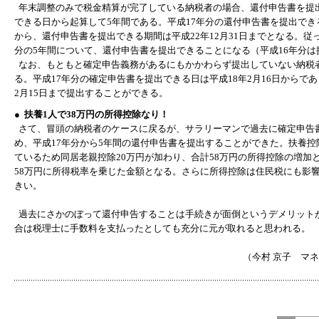
年末調整のみで税金精算が完了している納税者の場合、還付申告書を提
できる日から起算して5年間である。平成17年分の還付申告書を提出できる
から、還付申告書を提出できる期間は平成22年12月31日までとなる。従っ
分の5年間について、還付申告書を提出できることになる（平成16年分は
なお、もともと確定申告義務があるにもかかわらず提出していない納税
る。平成17年分の確定申告書を提出できる日は平成18年2月16日からで
2月15日まで提出することができる。
● 扶養1人で38万円の所得控除なり！
さて、冒頭の納税者のケースに戻るが、サラリーマンで過去に確定申告
め、平成17年分から5年間の還付申告書を提出することができた。扶養控除
ているため同居老親控除20万円が加わり、合計58万円の所得控除の増加
58万円に所得税率を乗じた金額となる。さらに所得控除は住民税にも影
きい。
過去にさかのぼって還付申告することは手続きが面倒というデメリット
合は税理士に手数料を支払ったとしても充分に元が取れると思われる。
（今村 京子 マ