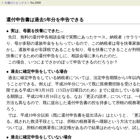
>
今週のトピックス
> No.2000
還付申告書は過去5年分を申告できる
● 実は、母親を扶養にできた…
先日、無料の還付申告相談会場で実際にあったケース。納税者（サラリ
り、母が多額の遺族年金をもらっているので、この納税者は母を扶養家
かし、遺族年金が非課税であることを知り、母を扶養にできることが判
扶養にするための還付申告をしに、相談会場に来られたのだ。
この場合、いつにまでさかのぼって申告できるのだろうか？
● 過去に確定申告をしている場合
過去に確定申告をしている納税者については、法定申告期限から1年以
うことができる。例えば、平成20年分について既に医療費控除を受ける
限である平成21年3月16日（15日が日曜日のため）までに提出している
る期限は、平成22年3月16日となる。なお「更正の請求」については、
方法も異なるので、既に提出した還付申告書の控を持参して所轄の税務
ろう。
では、平成19年分以前（既に還付申告書を提出済み）はというと、「更
る。残された救済手段としては、所轄の税務署長へ嘆願という方法でお
ついては、所轄の税務署長に決定権があるので結果はわからないが、試
● 過去に確定申告をしていない場合