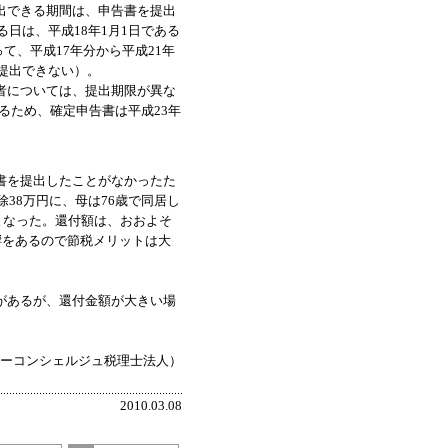
出できる期間は、申告書を提出
日は、平成18年1月1日である
て、平成17年分から平成21年
提出できない）。
者については、提出期限が異な
あるため、確定申告書は平成23年
書を提出したことがなかったた
38万円に、母は76歳で同居し
となった。還付額は、おおよそ
響をあるので節税メリットは大
があるが、還付金額が大きい場
ネーコンシェルジュ税理士法人）
2010.03.08