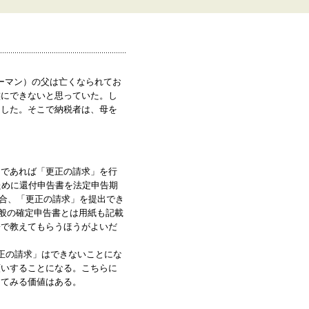
ーマン）の父は亡くなられてお
族にできないと思っていた。し
明した。そこで納税者は、母を
内であれば「更正の請求」を行
ために還付申告書を法定申告期
場合、「更正の請求」を提出でき
一般の確定申告書とは用紙も記載
署で教えてもらうほうがよいだ
正の請求」はできないことにな
願いすることになる。こちらに
してみる価値はある。