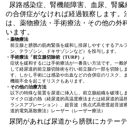
尿路感染症、腎機能障害、血尿、腎臓
の合併症がなければ経過観察します。
は、薬物療法・手術療法・その他の外
います。
・薬物療法
前立腺と膀胱の筋肉緊張を緩和し排尿しやすくするアル
ン、テラゾシン、ドキサゾシンなど）を投与します。
・手術療法「前立腺切除術（TURP）」
症状を緩和するには手術療法が一番良い方法です。一般
して経尿道的前立腺切除術を行い前立腺の一部を切除し
す。しかし手術には感染や出血などの合併症のリスク、
機能不全を起こすリスクもあります。
・その他の治療方法
以下の特殊な装置を尿道に挿入し、前立腺組織を破壊し
マイクロ波の熱（経尿道的高温度療法または経尿道的温
ランスアブレーション）、超音波（焦点式高密度超音波
道的電気蒸散療法）レーザー（レーザー療法）
尿閉があれば尿道から膀胱にカテーテ