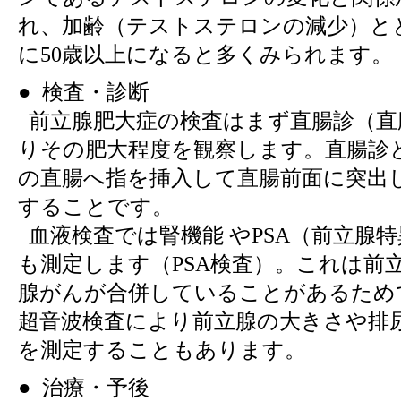
れ、加齢（テストステロンの減少）と
に50歳以上になると多くみられます。
● 検査・診断
前立腺肥大症の検査はまず直腸診（直
りその肥大程度を観察します。直腸診
の直腸へ指を挿入して直腸前面に突出
することです。
血液検査では腎機能 やPSA（前立腺
も測定します（PSA検査）。これは前
腺がんが合併していることがあるため
超音波検査により前立腺の大きさや排
を測定することもあります。
● 治療・予後