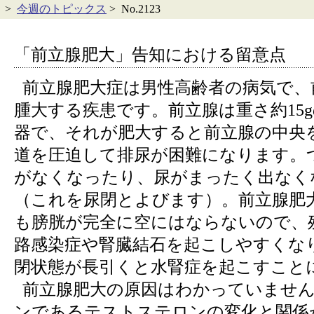
>
今週のトピックス
> No.2123
「前立腺肥大」告知における留意点
前立腺肥大症は男性高齢者の病気で、
腫大する疾患です。前立腺は重さ約15
器で、それが肥大すると前立腺の中央
道を圧迫して排尿が困難になります。
がなくなったり、尿がまったく出なく
（これを尿閉とよびます）。前立腺肥
も膀胱が完全に空にはならないので、
路感染症や腎臓結石を起こしやすくな
閉状態が長引くと水腎症を起こすこと
前立腺肥大の原因はわかっていません
ンであるテストステロンの変化と関係