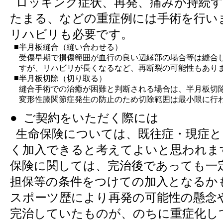
ロッキング症状、再発、痛みが持続す
たまる、などの重症例には手術を行い
リハビリも必要です。
■
半月板縫合（縫い合わせる）
受傷早期で損傷範囲が血行の良い辺縁部の場合等は縫合
すが、リハビリが長くなるなど、再断裂の可能性もあり
■
半月板切除（切り取る）
縫合手術での治癒が困難と判断される場合は、半月板切
変形性膝関節症発生の防止のため切除範囲は最小限に行
● ご契約をいただく際には
生命保険については、既往症・現症と
く加入できると考えてよいと思われま
保険に関しては、完治後であっても一
担保等の条件をつけての加入となるか
スポーツ歴により再発の可能性の懸念
完治していたものが、のちに重症化し