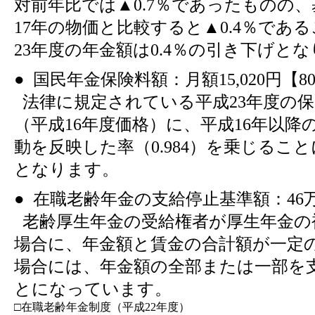
対前年比では▲0.7％であったものの
17年の物価と比較すると▲0.4％であ
23年度の年金額は0.4％の引き下げと
● 国民年金保険料額：月額15,020円【
法律に規定されている平成23年度の保険料
（平成16年度価格）に、平成16年以降
動を反映した率（0.984）を乗じることに
となります。
● 在職老齢年金の支給停止基準額：46
老齢厚生年金の受給権者が厚生年金の
場合に、年金額と賃金の合計額が一定
場合には、年金額の全部または一部を
とになっています。
□在職老齢年金制度（平成22年度）