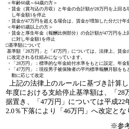
＜年齢60歳～64歳の方＞
・
賃金（賞与込の月収）と年金の合計額が28万円を上回る
し年金額1を停止
・
賃金が47万円を超える場合は、賃金が増加した分だけ年
＜年齢65歳以上の方＞
・
賃金と厚生年金（報酬比例部分）の合計額が47万円を上
に対し年金額1を停止
□基準額について
基準額「28万円」と「47万円」については、法律上、賃
に改定される仕組みになっています。
・
「28万円」：標準的な年金給付水準をもとに設定、年金
・
「47万円」：現役男子被保険者の平均標準報酬月額をも
動に応じて改定
上記の法律上のルールに基づき計算し
年度における支給停止基準額は、「28
据置き、「47万円」については平成22
2.0％下落により「46万円」へ改定と
※参