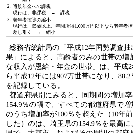
2.
遺族年金への課税
現行は、非課税 → 課税
3.
老年者控除の縮小
現行は、65歳以上、年間所得1,000万円以下なら老年者
差し引く → 縮小
総務省統計局の「平成12年国勢調査抽
果」によると、高齢者のみの世帯の増
な収入が恩給・年金の世帯」は、平成2年
ら平成12年には907万世帯になり、88.
を記録している。
都道府県別にみると、同期間の増加率は
154.9％の幅で、すべての都道府県で
のうち増加率が100％を超えた（10年
した）のは、埼玉県の154.9％を最高に
県で、大都市、およびその周辺の都府