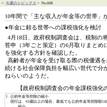
>
今週のトピックス
> No.608
10年間で「主な収入が年金等の世帯」が
●年金に頼る世帯への課税強化を検討
4月18日、政府税制調査会は、税制の
答申（3年ごと策定）の6月取りまとめ
を強化する方針を確認した。
高齢者が年金を受け取る際の税優遇を
続ける社会保障負担を幅広い世代で分
ねらいのようだ。
【政府税制調査会の年金課税強化
1.
公的年金等控除の縮小
現行は、65歳以上の場合、最低でも公的年金等控除額1
→ 縮小