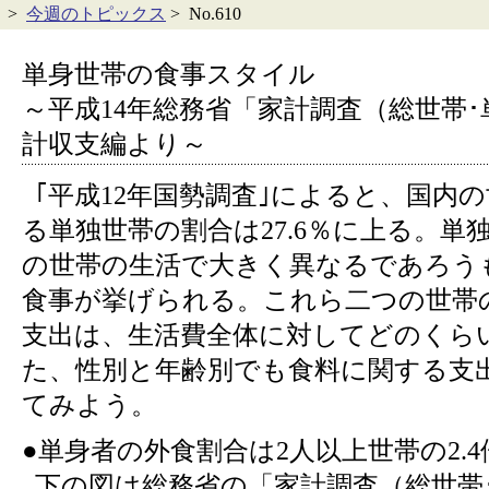
>
今週のトピックス
> No.610
単身世帯の食事スタイル
～平成14年総務省「家計調査（総世帯
計収支編より～
｢平成12年国勢調査｣によると、国内
る単独世帯の割合は27.6％に上る。単
の世帯の生活で大きく異なるであろう
食事が挙げられる。これら二つの世帯
支出は、生活費全体に対してどのくら
た、性別と年齢別でも食料に関する支
てみよう。
●単身者の外食割合は2人以上世帯の2.4
下の図は総務省の「家計調査（総世帯