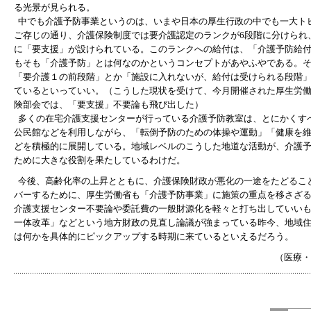
る光景が見られる。
中でも介護予防事業というのは、いまや日本の厚生行政の中でも一大ト
ご存じの通り、介護保険制度では要介護認定のランクが6段階に分けられ
に「要支援」が設けられている。このランクへの給付は、「介護予防給
もそも「介護予防」とは何なのかというコンセプトがあやふやである。
「要介護１の前段階」とか「施設に入れないが、給付は受けられる段階
ているといっていい。（こうした現状を受けて、今月開催された厚生労
険部会では、「要支援」不要論も飛び出した）
多くの在宅介護支援センターが行っている介護予防教室は、とにかくす
公民館などを利用しながら、「転倒予防のための体操や運動」「健康を
どを積極的に展開している。地域レベルのこうした地道な活動が、介護
ために大きな役割を果たしているわけだ。
今後、高齢化率の上昇とともに、介護保険財政が悪化の一途をたどるこ
バーするために、厚生労働省も「介護予防事業」に施策の重点を移さざ
介護支援センター不要論や委託費の一般財源化を軽々と打ち出していい
一体改革」などという地方財政の見直し論議が強まっている昨今、地域
は何かを具体的にピックアップする時期に来ているといえるだろう。
（医療・