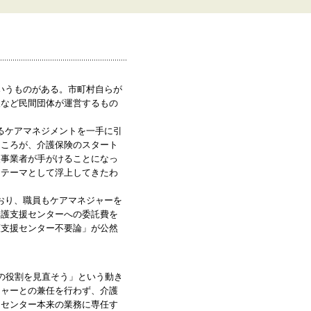
いうものがある。市町村自らが
人など民間団体が運営するもの
るケアマネジメントを一手に引
ところが、介護保険のスタート
援事業者が手がけることになっ
なテーマとして浮上してきたわ
おり、職員もケアマネジャーを
介護支援センターへの委託費を
護支援センター不要論」が公然
の役割を見直そう」という動き
ジャーとの兼任を行わず、介護
、センター本来の業務に専任す