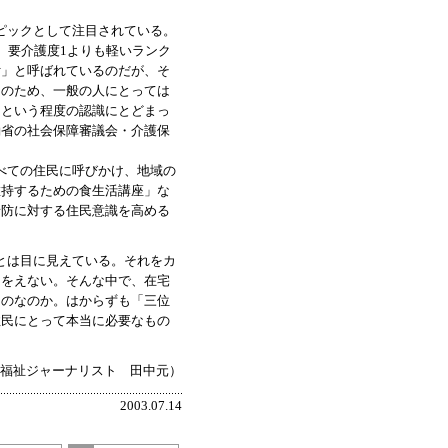
ピックとして注目されている。
、要介護度1よりも軽いランク
付」と呼ばれているのだが、そ
そのため、一般の人にとっては
」という程度の認識にとどまっ
働省の社会保障審議会・介護保
べての住民に呼びかけ、地域の
維持するための食生活講座」な
予防に対する住民意識を高める
とは目に見えている。それをカ
るをえない。そんな中で、在宅
ものなのか。はからずも「三位
住民にとって本当に必要なもの
福祉ジャーナリスト 田中元）
2003.07.14