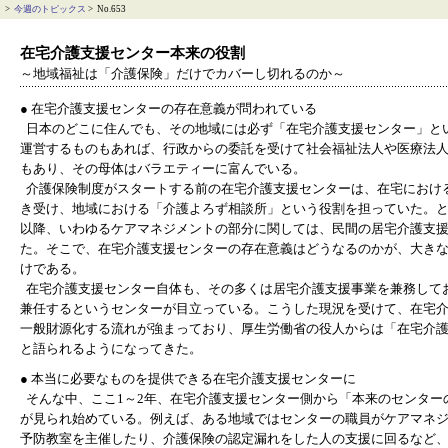
>
今週のトピックス
> No.653
在宅介護支援センター本来の役割
～地域福祉は「介護保険」だけでカバーし切れるのか～
● 在宅介護支援センターの存在意義が問われている
日本のどこに住んでも、その地域には必ず「在宅介護支援センター」と
運営するものもあれば、行政からの委託を受けて社会福祉法人や医療法
もあり、その母体はバラエティーに富んでいる。
介護保険制度がスタートする前の在宅介護支援センターは、在宅におけ
き受け、地域における「介護よろず相談所」という役割を担っていた。
以降、いわゆるケアマネジメントの部分に関しては、民間の居宅介護支
た。そこで、在宅介護支援センターの存在意義はどうなるのかが、大き
けである。
在宅介護支援センター自体も、その多くは居宅介護支援事業を兼務して
兼任するというセンターが目立っている。こうした現況を受けて、在宅
一般財源化する流れが強まっており、厚生労働省の役人からは「在宅介
と語られるようになってきた。
● 本当に必要なものを提供できる在宅介護支援センターに
そんな中、ここ1～2年、在宅介護支援センター側から「本来のセンター
が見られ始めている。例えば、ある地域ではセンターの職員がケアマネ
予防教室を主催したり、介護保険の認定漏れをした人の支援に回るなど