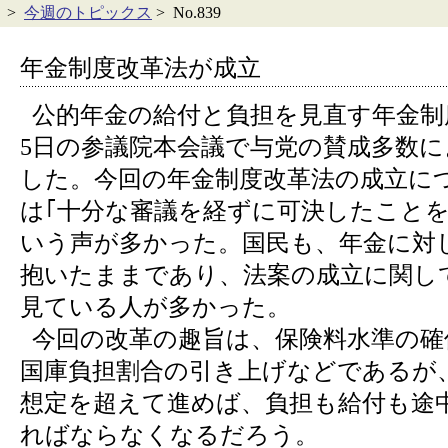
>
今週のトピックス
> No.839
年金制度改革法が成立
公的年金の給付と負担を見直す年金制
5日の参議院本会議で与党の賛成多数に
した。今回の年金制度改革法の成立に
は｢十分な審議を経ずに可決したことを
いう声が多かった。国民も、年金に対
抱いたままであり、法案の成立に関し
見ている人が多かった。
今回の改革の趣旨は、保険料水準の確
国庫負担割合の引き上げなどであるが
想定を超えて進めば、負担も給付も途
ればならなくなるだろう。