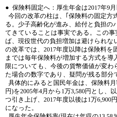
● 保険料固定へ：厚生年金は2017年9月以
今回の改革の柱は、｢保険料の固定方
る。少子高齢化が進み、給付と負担の
てきていることは事実である。この事
ば、現役世代の負担増加は避けられな
の改革では、2017年度以降は保険料
までは毎年保険料が増加する方式を導
限についても、今後の貨幣価値が変わ
た場合の数字であり、疑問が残る部分
具体的にみると国民年金は、保険料月額(現
円)を2005年4月から1万3,580円とし、
つ引き上げ、2017年度以後は1万6,90
になった。
厚生年金保険料率(現在は年収の13.58