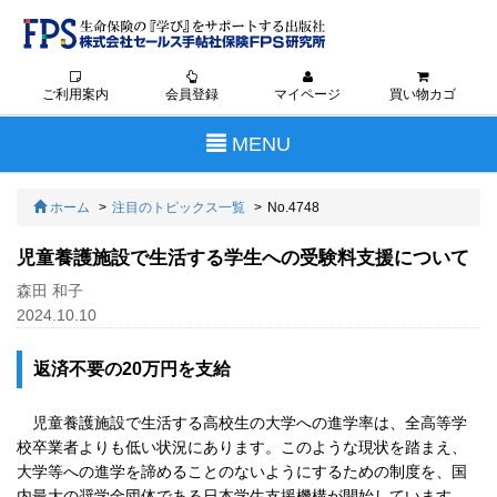
ご利用案内
会員登録
マイページ
買い物カゴ
Toggle
MENU
navigation
ホーム
注目のトピックス一覧
No.4748
児童養護施設で生活する学生への受験料支援について
森田 和子
2024.10.10
返済不要の20万円を支給
児童養護施設で生活する高校生の大学への進学率は、全高等学
校卒業者よりも低い状況にあります。このような現状を踏まえ、
大学等への進学を諦めることのないようにするための制度を、国
内最大の奨学金団体である日本学生支援機構が開始しています。