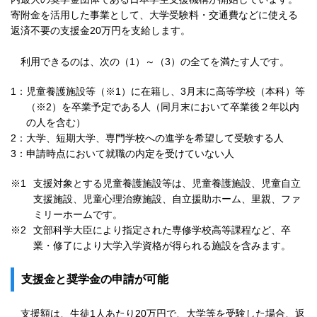
寄附金を活用した事業として、大学受験料・交通費などに使える
返済不要の支援金20万円を支給します。
利用できるのは、次の（1）～（3）の全てを満たす人です。
1：
児童養護施設等（※1）に在籍し、3月末に高等学校（本科）等
（※2）を卒業予定である人（同月末において卒業後２年以内
の人を含む）
2：
大学、短期大学、専門学校への進学を希望して受験する人
3：
申請時点において就職の内定を受けていない人
※1
支援対象とする児童養護施設等は、児童養護施設、児童自立
支援施設、児童心理治療施設、自立援助ホーム、里親、ファ
ミリーホームです。
※2
文部科学大臣により指定された専修学校高等課程など、卒
業・修了により大学入学資格が得られる施設を含みます。
支援金と奨学金の申請が可能
支援額は、生徒1人あたり20万円で、大学等を受験した場合、返