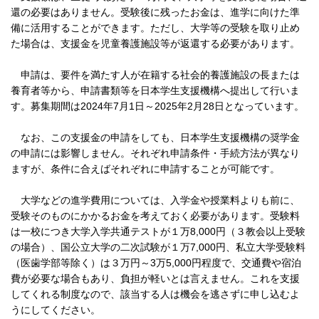
還の必要はありません。受験後に残ったお金は、進学に向けた準
備に活用することができます。ただし、大学等の受験を取り止め
た場合は、支援金を児童養護施設等が返還する必要があります。
申請は、要件を満たす人が在籍する社会的養護施設の長または
養育者等から、申請書類等を日本学生支援機構へ提出して行いま
す。募集期間は2024年7月1日～2025年2月28日となっています。
なお、この支援金の申請をしても、日本学生支援機構の奨学金
の申請には影響しません。それぞれ申請条件・手続方法が異なり
ますが、条件に合えばそれぞれに申請することが可能です。
大学などの進学費用については、入学金や授業料よりも前に、
受験そのものにかかるお金を考えておく必要があります。受験料
は一校につき大学入学共通テストが１万8,000円（３教会以上受験
の場合）、国公立大学の二次試験が１万7,000円、私立大学受験料
（医歯学部等除く）は３万円～3万5,000円程度で、交通費や宿泊
費が必要な場合もあり、負担が軽いとは言えません。これを支援
してくれる制度なので、該当する人は機会を逃さずに申し込むよ
うにしてください。