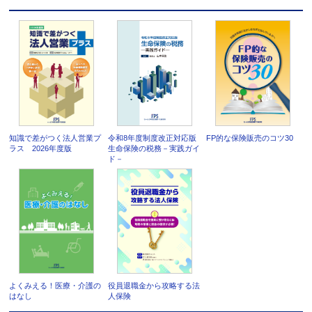
知識で差がつく法人営業プ
令和8年度制度改正対応版
FP的な保険販売のコツ30
ラス 2026年度版
生命保険の税務－実践ガイ
ド－
よくみえる！医療・介護の
役員退職金から攻略する法
はなし
人保険