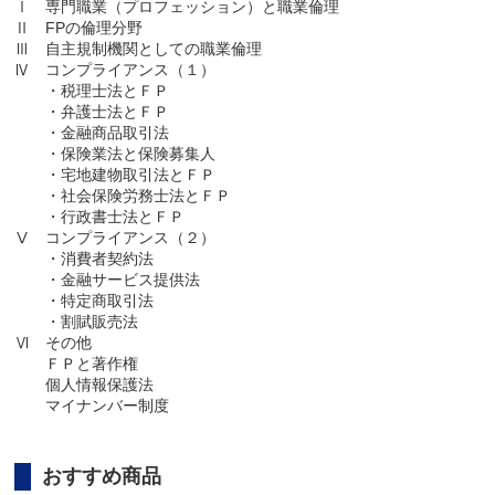
Ⅰ 専門職業（プロフェッション）と職業倫理
Ⅱ FPの倫理分野
Ⅲ 自主規制機関としての職業倫理
Ⅳ コンプライアンス（１）
・税理士法とＦＰ
・弁護士法とＦＰ
・金融商品取引法
・保険業法と保険募集人
・宅地建物取引法とＦＰ
・社会保険労務士法とＦＰ
・行政書士法とＦＰ
Ⅴ コンプライアンス（２）
・消費者契約法
・金融サービス提供法
・特定商取引法
・割賦販売法
Ⅵ その他
ＦＰと著作権
個人情報保護法
マイナンバー制度
おすすめ商品