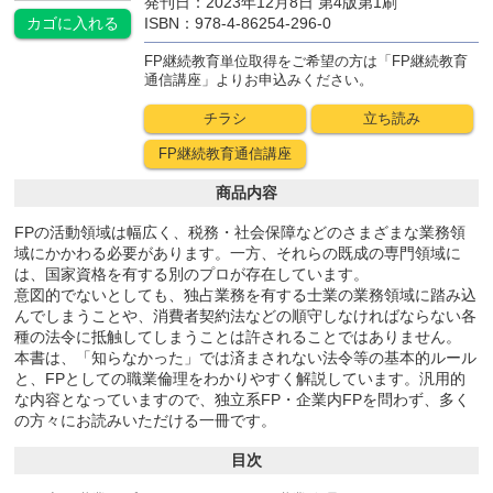
発刊日：2023年12月8日 第4版第1刷
ISBN：978-4-86254-296-0
カゴに
入れる
FP継続教育単位取得をご希望の方は「FP継続教育
通信講座」よりお申込みください。
チラシ
立ち読み
FP継続教育
通信講座
商品内容
FPの活動領域は幅広く、税務・社会保障などのさまざまな業務領
域にかかわる必要があります。一方、それらの既成の専門領域に
は、国家資格を有する別のプロが存在しています。
意図的でないとしても、独占業務を有する士業の業務領域に踏み込
んでしまうことや、消費者契約法などの順守しなければならない各
種の法令に抵触してしまうことは許されることではありません。
本書は、「知らなかった」では済まされない法令等の基本的ルール
と、FPとしての職業倫理をわかりやすく解説しています。汎用的
な内容となっていますので、独立系FP・企業内FPを問わず、多く
の方々にお読みいただける一冊です。
目次