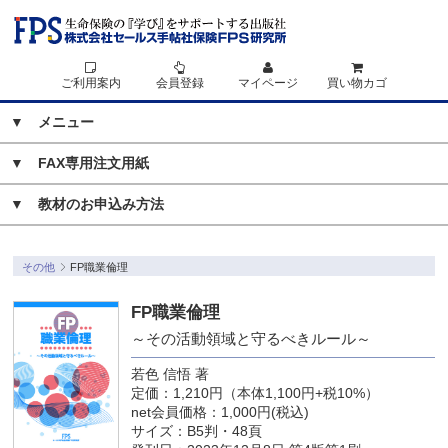
ご利用案内
会員登録
マイページ
買い物カゴ
▼ メニュー
▼
FAX専用注文用紙
▼
教材のお申込み方法
その他
FP職業倫理
FP職業倫理
～その活動領域と守るべきルール～
若色 信悟 著
定価：1,210円（本体1,100円+税10%）
net会員価格：1,000円(税込)
サイズ：B5判・48頁