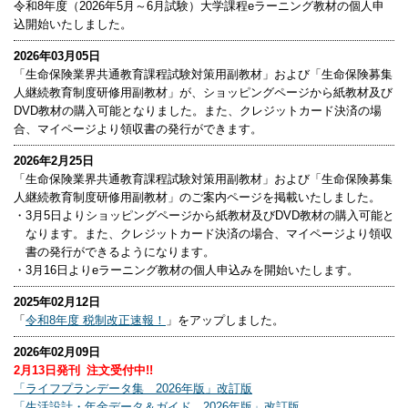
令和8年度（2026年5月～6月試験）大学課程eラーニング教材の個人申
込開始いたしました。
2026年03月05日
「生命保険業界共通教育課程試験対策用副教材」および「生命保険募集
人継続教育制度研修用副教材」が、ショッピングページから紙教材及び
DVD教材の購入可能となりました。また、クレジットカード決済の場
合、マイページより領収書の発行ができます。
2026年2月25日
「生命保険業界共通教育課程試験対策用副教材」および「生命保険募集
人継続教育制度研修用副教材」のご案内ページを掲載いたしました。
・
3月5日よりショッピングページから紙教材及びDVD教材の購入可能と
なります。また、クレジットカード決済の場合、マイページより領収
書の発行ができるようになります。
・
3月16日よりeラーニング教材の個人申込みを開始いたします。
2025年02月12日
「
令和8年度 税制改正速報！
」をアップしました。
2026年02月09日
2月13日発刊 注文受付中!!
「ライフプランデータ集 2026年版」改訂版
「生活設計・年金データ＆ガイド 2026年版」改訂版