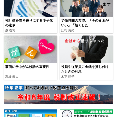
推計値を置き去りにする少子化
労働時間の希望、「今のままが
の速さ
いい」「短くした...
森 義博
庄司 英尚
事例に学ぶがん検診の重要性
役員や従業員に金銭を貸し付け
たときの利息
高橋 義人
木下 洋子