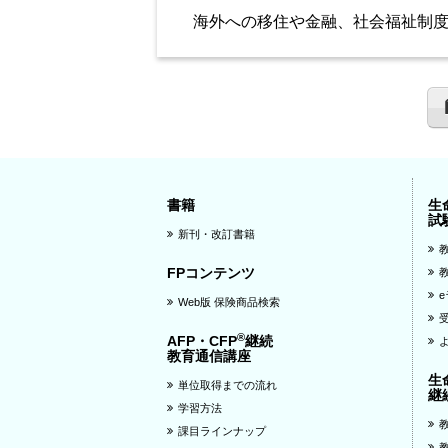
海外への移住や金融、社会福祉制度
書籍
生
試
新刊・改訂書籍
FPコンテンツ
Web版 保険商品検索
®
AFP・CFP
継続
教育通信講座
生
単位取得までの流れ
継
学習方法
課目ラインナップ