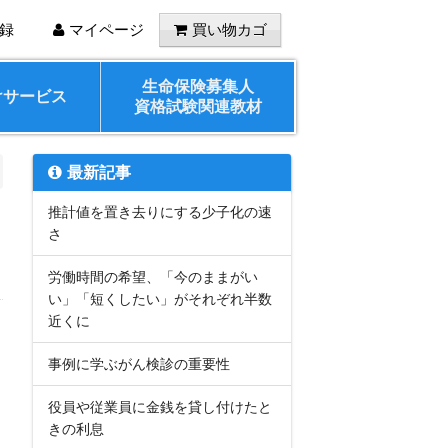
録
マイページ
買い物カゴ
生命保険募集人
けサービス
資格試験関連教材
最新記事
推計値を置き去りにする少子化の速
さ
労働時間の希望、「今のままがい
い」「短くしたい」がそれぞれ半数
近くに
事例に学ぶがん検診の重要性
役員や従業員に金銭を貸し付けたと
きの利息