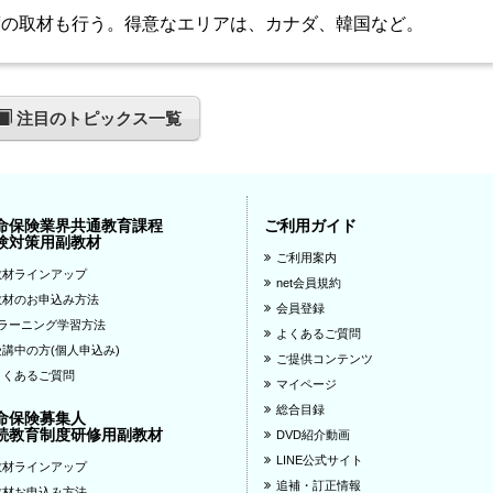
の取材も行う。得意なエリアは、カナダ、韓国など。
注目のトピックス一覧
命保険業界共通教育課程
ご利用ガイド
験対策用副教材
ご利用案内
教材ラインアップ
net会員規約
教材のお申込み方法
会員登録
eラーニング学習方法
よくあるご質問
受講中の方(個人申込み)
ご提供コンテンツ
よくあるご質問
マイページ
総合目録
命保険募集人
続教育制度研修用副教材
DVD紹介動画
LINE公式サイト
教材ラインアップ
追補・訂正情報
教材お申込み方法