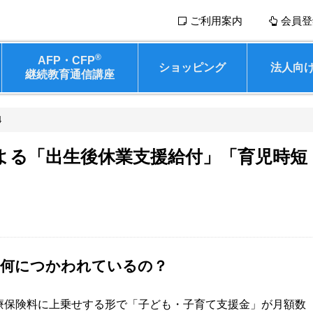
ご利用案内
会員登
®
AFP・CFP
ショッピング
法人向
継続教育通信講座
4
よる「出生後休業支援給付」「育児時短
、何につかわれているの？
療保険料に上乗せする形で「子ども・子育て支援金」が月額数