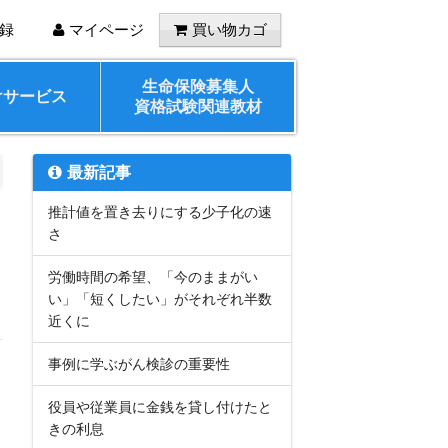
録
マイページ
買い物カゴ
生命保険募集人
けサービス
資格試験関連教材
最新記事
推計値を置き去りにする少子化の速
さ
労働時間の希望、「今のままがい
い」「短くしたい」がそれぞれ半数
近くに
事例に学ぶがん検診の重要性
役員や従業員に金銭を貸し付けたと
きの利息