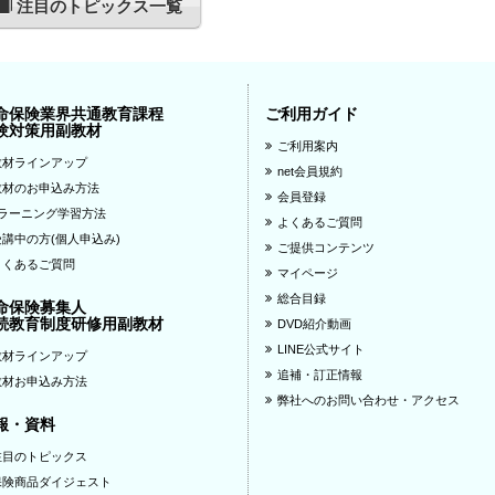
注目のトピックス一覧
命保険業界共通教育課程
ご利用ガイド
験対策用副教材
ご利用案内
教材ラインアップ
net会員規約
教材のお申込み方法
会員登録
eラーニング学習方法
よくあるご質問
受講中の方(個人申込み)
ご提供コンテンツ
よくあるご質問
マイページ
総合目録
命保険募集人
続教育制度研修用副教材
DVD紹介動画
LINE公式サイト
教材ラインアップ
追補・訂正情報
教材お申込み方法
弊社へのお問い合わせ・アクセス
報・資料
注目のトピックス
保険商品ダイジェスト