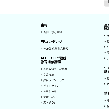
書籍
生
試
新刊・改訂書籍
FPコンテンツ
Web版 保険商品検索
®
AFP・CFP
継続
教育通信講座
生
単位取得までの流れ
継
学習方法
課目ラインナップ
ガイドライン
お申し込み
情
受験中の方
案内チラシ