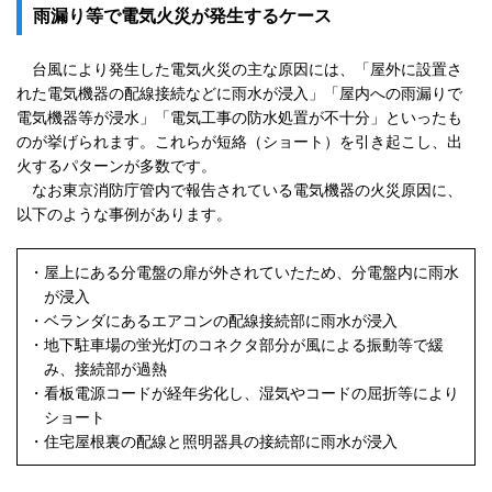
雨漏り等で電気火災が発生するケース
台風により発生した電気火災の主な原因には、「屋外に設置さ
れた電気機器の配線接続などに雨水が浸入」「屋内への雨漏りで
電気機器等が浸水」「電気工事の防水処置が不十分」といったも
のが挙げられます。これらが短絡（ショート）を引き起こし、出
火するパターンが多数です。
なお東京消防庁管内で報告されている電気機器の火災原因に、
以下のような事例があります。
・
屋上にある分電盤の扉が外されていたため、分電盤内に雨水
が浸入
・
ベランダにあるエアコンの配線接続部に雨水が浸入
・
地下駐車場の蛍光灯のコネクタ部分が風による振動等で緩
み、接続部が過熱
・
看板電源コードが経年劣化し、湿気やコードの屈折等により
ショート
・
住宅屋根裏の配線と照明器具の接続部に雨水が浸入