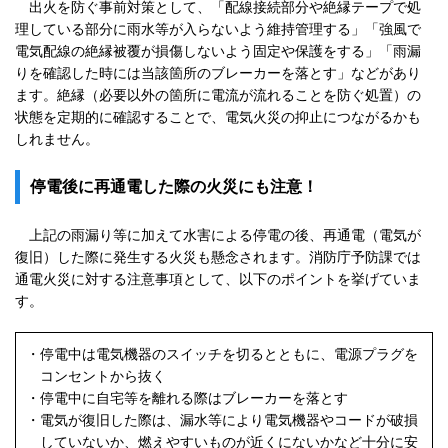
出火を防ぐ事前対策として、「配線接続部分や絶縁テープで処
理している部分に雨水等が入らないよう維持管理する」「強風で
電気配線の絶縁被覆が損傷しないよう固定や保護をする」「雨漏
りを確認した時には当該箇所のブレーカーを落とす」などがあり
ます。絶縁（必要以外の箇所に電流が流れることを防ぐ処置）の
状態を定期的に確認することで、電気火災の抑止につながるかも
しれません。
停電後に再通電した際の火災にも注意！
上記の雨漏り等に加えて水害による停電の後、再通電（電気が
復旧）した際に発生する火災も懸念されます。消防庁予防課では
通電火災に対する注意事項として、以下のポイントを挙げていま
す。
・
停電中は電気機器のスイッチを切るとともに、電源プラグを
コンセントから抜く
・
停電中に自宅等を離れる際はブレーカーを落とす
・
電気が復旧した際は、漏水等により電気機器やコードが破損
していないか、燃えやすいものが近くにないかなど十分に安