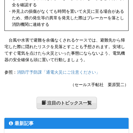
全を確認する
・
外見上の損傷がなくても時間を置いて火災に至る場合がある
ため、煙の発生等の異常を発見した際はブレーカーを落とし
消防機関に連絡する
台風や水害で避難を余儀なくされるケースでは、避難先から帰
宅した際に隠れたリスクを見落とすことも予想されます。安堵し
てすぐ電気を点けたら火災といった事態にならないよう、電気機
器の安全確保も頭に置いて行動しましょう。
参照：
消防庁予防課「通電火災にご注意ください」
（セールス手帖社 栗原賢二）
注目のトピックス一覧
最新記事