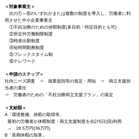
＜対象事業主＞
次の①～⑥のいずれかまたは複数の制度を導入し、労働者に利
用させた中小企業事業主
①
不妊治療のための休暇制度(多目的・特定目的とも可)
②
所定外労働制限制度
③
時差出勤制度
④
短時間勤務制度
⑤
フレックスタイム制
⑥
テレワーク
＜申請のステップ＞
社内ニーズ調査 ⇒ 就業規則等の規定・周知 ⇒ 両立支援担
当者の選任
⇒ 労働者のための「不妊治療両立支援プラン」の策定
＜支給額＞
A
「環境整備、休暇の取得等」
最初の労働者が休暇制度・両立支援制度を合計5日(回)利用
→ 28.5万円(36万円)
B
「長期休暇の加算」