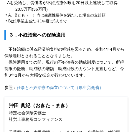
Aを受給し、労働者が不妊治療休暇を20日以上連続して取得
→ 28.5万円(36万円)
＊
A、Bとも（ ）内は生産性要件を満たした場合の支給額
＊
Bは1事業主当たり1年度に5人まで
３．
不妊治療への保険適用
不妊治療に係る経済的負担の軽減を図るため、令和4年4月から
保険適用とされることとなりました。
保険適用までの間、現行の不妊治療の助成制度について、所得
制限の撤廃、助成額の増額，助成回数のカウント見直しなど、令
和3年1月から大幅な拡充が行われています。
参照：
仕事と不妊治療の両立について（厚生労働省）
沖田 眞紀（おきた・まき）
特定社会保険労務士
社労士事務所コンフィデンス