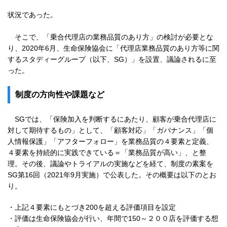
状況であった。
そこで、「乗合代理店の業務品質のあり方」の検討が必要とな
り、2020年6月、生命保険協会に「代理店業務品質のあり方等に関
するスタディーグループ（以下、SG）」を設置、議論されるに至
った。
制度の方向性や課題など
SGでは、「保険加入を判断するにあたり、顧客が乗合代理店に
対して期待するもの」として、「顧客対応」「ガバナンス」「個
人情報保護」「アフターフォロー」を業務品質の４要素と定義、
４要素を持続的に実践できている＝「業務品質が高い」、と整
理。その後、議論やトライアルの実施などを経て、制度の素案を
SG第16回（2021年9月実施）で公表した。その概要は以下のとお
り。
・
上記４要素にもとづき200を超える評価項目を設定
・
評価は生命保険協会が行い、年間で150～２００店を評価する想