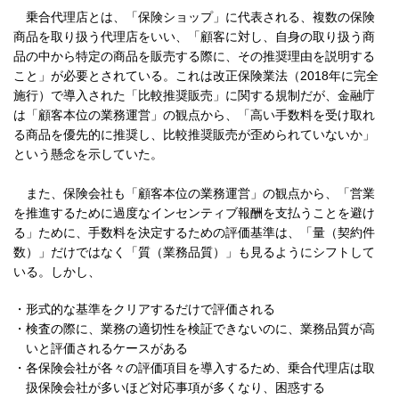
乗合代理店とは、「保険ショップ」に代表される、複数の保険
商品を取り扱う代理店をいい、「顧客に対し、自身の取り扱う商
品の中から特定の商品を販売する際に、その推奨理由を説明する
こと」が必要とされている。これは改正保険業法（2018年に完全
施行）で導入された「比較推奨販売」に関する規制だが、金融庁
は「顧客本位の業務運営」の観点から、「高い手数料を受け取れ
る商品を優先的に推奨し、比較推奨販売が歪められていないか」
という懸念を示していた。
また、保険会社も「顧客本位の業務運営」の観点から、「営業
を推進するために過度なインセンティブ報酬を支払うことを避け
る」ために、手数料を決定するための評価基準は、「量（契約件
数）」だけではなく「質（業務品質）」も見るようにシフトして
いる。しかし、
・
形式的な基準をクリアするだけで評価される
・
検査の際に、業務の適切性を検証できないのに、業務品質が高
いと評価されるケースがある
・
各保険会社が各々の評価項目を導入するため、乗合代理店は取
扱保険会社が多いほど対応事項が多くなり、困惑する