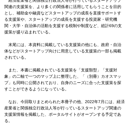
経済産業省と関係独立行政法人等が行っているスタートアップ
関連の支援策を、より多くの関係者に活用してもらうことを目的
とし、補助金や融資などスタートアップの成長を直接サポートす
る支援策や、スタートアップの成長を支援する投資家・研究機
関・大学・自治体の活動を支援する税制や制度など、総計69の支
援策が盛り込まれている。
末尾には、本資料に掲載している支援策の他にも、政府・自治
体などがスタートアップ向けに用意している支援策の一部も掲載
されている。
また、本書に掲載されている支援策を「支援類型」「支援対
象」の二軸で一つのマップ上に整理した、「（別冊）カオスマッ
プ」も同時に公開されており、自身のニーズに合った支援策を探
すことができるようになっている。
なお、今回取りまとめられた本冊子の他、2022年7月には、経済
産業省と関係独立行政法人等が行っているスタートアップ関連の
支援策情報を掲載した、ポータルサイトがオープンする予定であ
る。