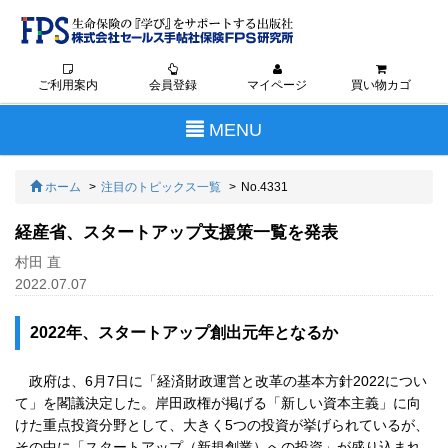
ご利用案内
会員登録
マイページ
買い物カゴ
Toggle
MENU
navigation
ホーム
注目のトピックス一覧
No.4331
経産省、スタートアップ支援策一覧を発表
村田 直
2022.07.07
2022年、スタートアップ創出元年となるか
政府は、6月7日に「経済財政運営と改革の基本方針2022につい
て」を閣議決定した。岸田政権が掲げる「新しい資本主義」に向
けた重点投資分野として、大きく5つの投資が挙げられているが、
その中に「スタートアップ（新規創業）への投資」が盛り込まれ