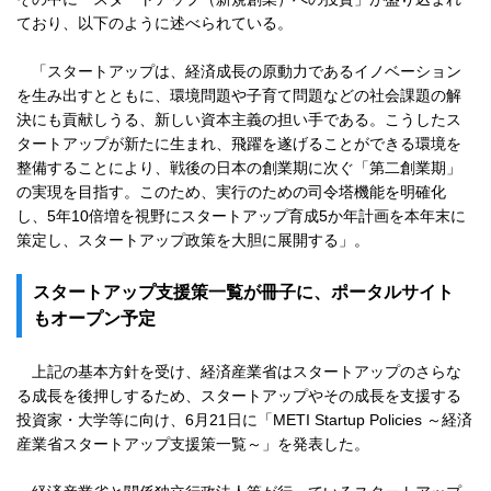
ており、以下のように述べられている。
「スタートアップは、経済成長の原動力であるイノベーション
を生み出すとともに、環境問題や子育て問題などの社会課題の解
決にも貢献しうる、新しい資本主義の担い手である。こうしたス
タートアップが新たに生まれ、飛躍を遂げることができる環境を
整備することにより、戦後の日本の創業期に次ぐ「第二創業期」
の実現を目指す。このため、実行のための司令塔機能を明確化
し、5年10倍増を視野にスタートアップ育成5か年計画を本年末に
策定し、スタートアップ政策を大胆に展開する」。
スタートアップ支援策一覧が冊子に、ポータルサイト
もオープン予定
上記の基本方針を受け、経済産業省はスタートアップのさらな
る成長を後押しするため、スタートアップやその成長を支援する
投資家・大学等に向け、6月21日に「METI Startup Policies ～経済
産業省スタートアップ支援策一覧～」を発表した。