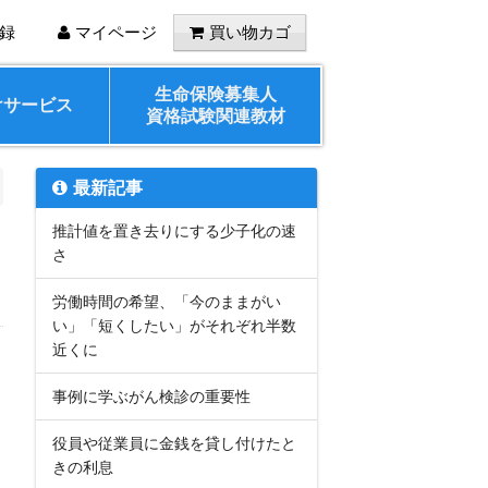
録
マイページ
買い物カゴ
生命保険募集人
けサービス
資格試験関連教材
最新記事
推計値を置き去りにする少子化の速
さ
労働時間の希望、「今のままがい
い」「短くしたい」がそれぞれ半数
近くに
事例に学ぶがん検診の重要性
役員や従業員に金銭を貸し付けたと
きの利息