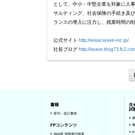
として、中小・中堅企業を対象に人
サルティング、社会保険の手続き及
ランスの導入に注力し、残業時間の
公式サイト
http://www.iwave-inc.jp/
社長ブログ
http://iwave.blog73.fc2.co
書籍
生
試
新刊・改訂書籍
FPコンテンツ
Web版 保険商品検索