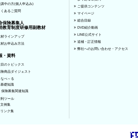
受講中の方(個人申込み)
ご提供コンテンツ
よくあるご質問
マイページ
総合目録
命保険募集人
続教育制度研修用副教材
DVD紹介動画
LINE公式サイト
教材ラインアップ
追補・訂正情報
教材お申込み方法
弊社へのお問い合わせ・アクセス
報・資料
注目のトピックス
保険商品ダイジェスト
まなべ～る
基礎知識
保険募集関連知識
便利ツール
文例集
リンク集