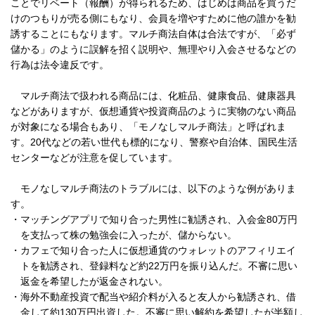
ことでリベート（報酬）が得られるため、はじめは商品を買うだ
けのつもりが売る側にもなり、会員を増やすために他の誰かを勧
誘することにもなります。マルチ商法自体は合法ですが、「必ず
儲かる」のように誤解を招く説明や、無理やり入会させるなどの
行為は法令違反です。
マルチ商法で扱われる商品には、化粧品、健康食品、健康器具
などがありますが、仮想通貨や投資商品のように実物のない商品
が対象になる場合もあり、「モノなしマルチ商法」と呼ばれま
す。20代などの若い世代も標的になり、警察や自治体、国民生活
センターなどが注意を促しています。
モノなしマルチ商法のトラブルには、以下のような例がありま
す。
・
マッチングアプリで知り合った男性に勧誘され、入会金80万円
を支払って株の勉強会に入ったが、儲からない。
・
カフェで知り合った人に仮想通貨のウォレットのアフィリエイ
トを勧誘され、登録料など約22万円を振り込んだ。不審に思い
返金を希望したが返金されない。
・
海外不動産投資で配当や紹介料が入ると友人から勧誘され、借
金して約130万円出資した。不審に思い解約を希望したが半額し