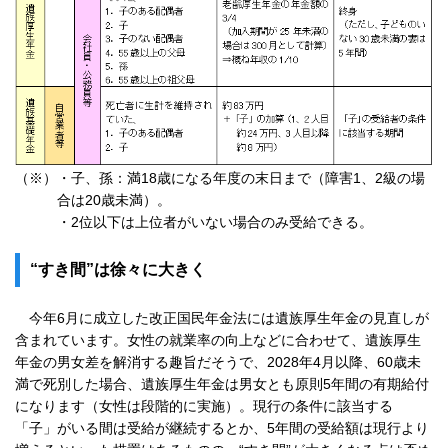
（※）
・子、孫：満18歳になる年度の末日まで（障害1、2級の場
合は20歳未満）。
・2位以下は上位者がいない場合のみ受給できる。
“すき間”は徐々に大きく
今年6月に成立した改正国民年金法には遺族厚生年金の見直しが
含まれています。女性の就業率の向上などに合わせて、遺族厚生
年金の男女差を解消する趣旨だそうで、2028年4月以降、60歳未
満で死別した場合、遺族厚生年金は男女とも原則5年間の有期給付
になります（女性は段階的に実施）。現行の条件に該当する
「子」がいる間は受給が継続するとか、5年間の受給額は現行より