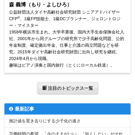
森 義博（もり・よしひろ）
公益財団法人ダイヤ高齢社会研究財団 シニアアドバイザー
®
CFP
、1級FP技能士、1級DCプランナー、ジェロントロジ
ー・マイスター
1958年横浜市生まれ。大学卒業後、国内大手生命保険会社入
社、2001年から同グループの研究所で少子高齢化問題、公的
年金制度、確定拠出年金、仕事と介護の両立問題などを研
究。2015年ダイヤ高齢社会研究財団に出向し研究を継続。
2024年4月から現職。
趣味はピアノ演奏と国内旅行（とくにローカル鉄道）。
注目のトピックス一覧
最新記事
推計値を置き去りにする少子化の速さ
労働時間の希望、「今のままがいい」「短くしたい」がそれ