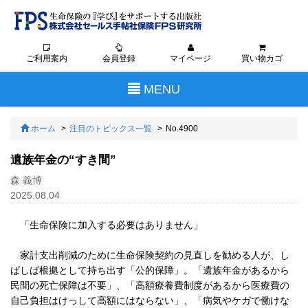
ご利用案内
会員登録
マイページ
買い物カゴ
Toggle
MENU
navigation
ホーム
注目のトピックス一覧
No.4900
遺族年金の“すき間”
森 義博
2025.08.04
「生命保険に加入する必要はありません」
家計支出削減のために生命保険契約の見直しを勧める人が、し
ばしば根拠として持ち出す「公的保障」。「遺族年金があるから
民間の死亡保障は不要」、「高額療養費制度があるから医療費の
自己負担はけっして高額にはならない」、「病気やケガで働けな