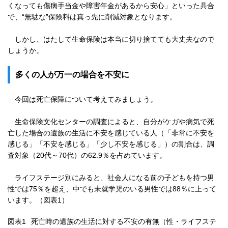
くなっても傷病手当金や障害年金があるから安心」といった具合
で、“無駄な”保険料は真っ先に削減対象となります。
しかし、はたして生命保険は本当に切り捨てても大丈夫なので
しょうか。
多くの人が万一の場合を不安に
今回は死亡保障について考えてみましょう。
生命保険文化センターの調査によると、自分がケガや病気で死
亡した場合の遺族の生活に不安を感じている人（「非常に不安を
感じる」「不安を感じる」「少し不安を感じる」）の割合は、調
査対象（20代～70代）の62.9％を占めています。
ライフステージ別にみると、社会人になる前の子どもを持つ男
性では75％を超え、中でも未就学児のいる男性では88％に上って
います。（図表1）
図表1
死亡時の遺族の生活に対する不安の有無（性・ライフステ