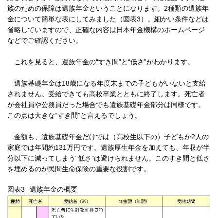
族のための保障は遺族年金ということになります。2種類の遺族年
金について簡単な表にしてみました（図表3）。細かい条件などは
省略していますので、正確な内容は日本年金機構のホームページ
などでご確認ください。
これを見ると、遺族年金の“すき間”と“低さ”がわかります。
遺族基礎年金は18歳になる年度末までの子どもがいないと支給
されません。受給できても高校卒業とともに終了します。死亡者
が会社員や公務員だった場合でも遺族基礎年金部分は同様です。
この点は大きな“すき間”と言えるでしょう。
金額も、遺族基礎年金だけでは（高校生以下の）子どもが2人の
家庭では年間約131万円です。遺族厚生年金を加えても、年収が半
分以下に減ってしまう“低さ”は避けられません。このすき間と低さ
を埋めるのが民間生命保険の重要な役割です。
図表3
遺族年金の概要