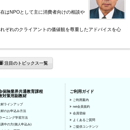
在はNPOとして主に消費者向けの相談や
それぞれのクライアントの価値観を尊重したアドバイスを心
注目のトピックス一覧
命保険業界共通教育課程
ご利用ガイド
験対策用副教材
ご利用案内
教材ラインアップ
net会員規約
教材のお申込み方法
会員登録
eラーニング学習方法
よくあるご質問
受講中の方(個人申込み)
ご提供コンテンツ