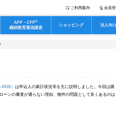
ご利用案内
会員登
®
AFP・CFP
ショッピング
法人向
継続教育通信講座
0
.4936）
は申込人の家計状況等を主に説明しました。今回は購
ローンの審査が通らない理由、物件の問題として良くあるのは