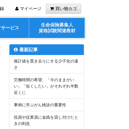
録
マイページ
買い物カゴ
生命保険募集人
けサービス
資格試験関連教材
最新記事
推計値を置き去りにする少子化の速
さ
労働時間の希望、「今のままがい
い」「短くしたい」がそれぞれ半数
近くに
事例に学ぶがん検診の重要性
役員や従業員に金銭を貸し付けたと
きの利息