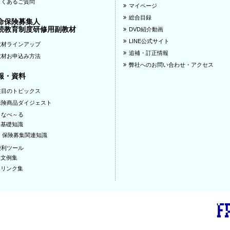
よくあるご質問
マイページ
総合目録
命保険募集人
続教育制度研修用副教材
DVD紹介動画
LINE公式サイト
教材ラインアップ
追補・訂正情報
教材お申込み方法
弊社へのお問い合わせ・アクセス
報・資料
注目のトピックス
保険商品ダイジェスト
まなべ～る
基礎知識
保険募集関連知識
便利ツール
文例集
リンク集