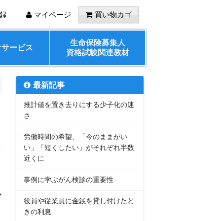
録
マイページ
買い物カゴ
生命保険募集人
けサービス
資格試験関連教材
最新記事
推計値を置き去りにする少子化の速
さ
労働時間の希望、「今のままがい
い」「短くしたい」がそれぞれ半数
近くに
事例に学ぶがん検診の重要性
少
役員や従業員に金銭を貸し付けたと
きの利息