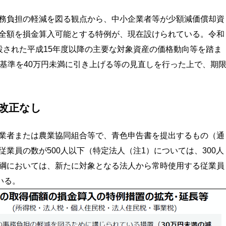
務負担の軽減を図る観点から、中小企業者等が少額減価償却資
全額を損金算入可能とする特例が、現在設けられている。令和
設された平成15年度以降の主要な対象資産の価格動向等を踏ま
の基準を40万円未満に引き上げる等の見直しを行った上で、期
、改正なし
業者または農業協同組合等で、青色申告書を提出するもの（通
業員の数が500人以下（特定法人（注1）については、300人
綱においては、新たに対象となる法人から常時使用する従業員
いる。