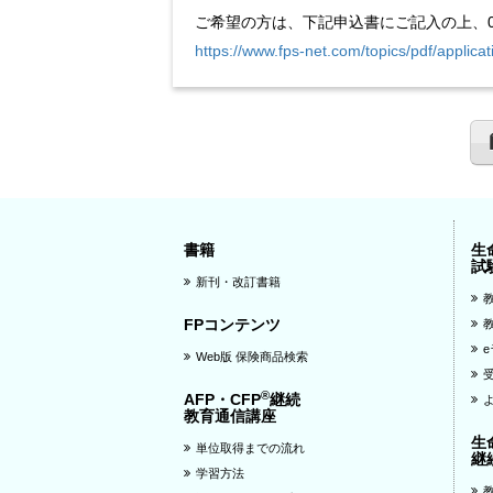
ご希望の方は、下記申込書にご記入の上、06-6
https://www.fps-net.com/topics/pdf/applica
書籍
生
試
新刊・改訂書籍
FPコンテンツ
Web版 保険商品検索
®
AFP・CFP
継続
教育通信講座
生
単位取得までの流れ
継
学習方法