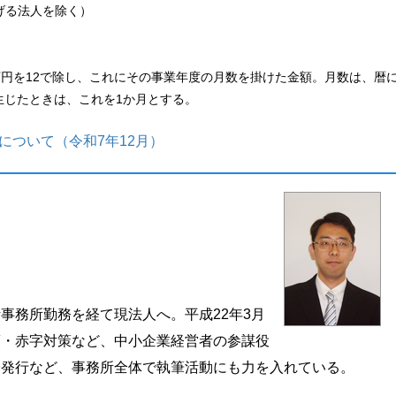
げる法人を除く）
）
万円を12で除し、これにその事業年度の月数を掛けた金額。月数は、暦
生じたときは、これを1か月とする。
について（令和7年12月）
事務所勤務を経て現法人へ。平成22年3月
策・赤字対策など、中小企業経営者の参謀役
子発行など、事務所全体で執筆活動にも力を入れている。