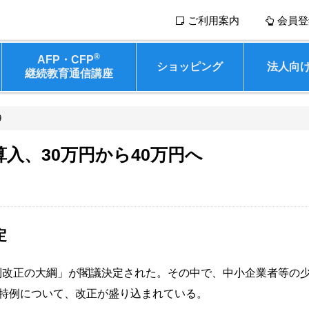
ご利用案内
会員登
®
AFP・CFP
ショッピング
法人向
継続教育通信講座
9
入、30万円から40万円へ
定
税制改正の大綱」が閣議決定された。その中で、中小企業者等の
特例について、改正が盛り込まれている。