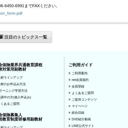
450-6991までFAXください。
tion_form.pdf
注目のトピックス一覧
命保険業界共通教育課程
ご利用ガイド
験対策用副教材
ご利用案内
教材ラインアップ
net会員規約
教材のお申込み方法
会員登録
eラーニング学習方法
よくあるご質問
受講中の方(個人申込み)
ご提供コンテンツ
よくあるご質問
マイページ
総合目録
命保険募集人
続教育制度研修用副教材
DVD紹介動画
LINE公式サイト
教材ラインアップ