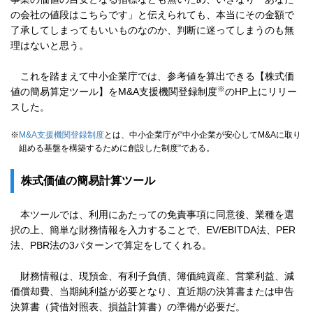
の会社の値段はこちらです」と伝えられても、本当にその金額で
了承してしまってもいいものなのか、判断に迷ってしまうのも無
理はないと思う。
これを踏まえて中小企業庁では、参考値を算出できる【株式価
※
値の簡易算定ツール】をM&A支援機関登録制度
のHP上にリリー
スした。
※
M&A支援機関登録制度
とは、中小企業庁が“中小企業が安心してM&Aに取り
組める基盤を構築するために創設した制度”である。
株式価値の簡易計算ツール
本ツールでは、利用にあたっての免責事項に同意後、業種を選
択の上、簡単な財務情報を入力することで、EV/EBITDA法、PER
法、PBR法の3パターンで算定をしてくれる。
財務情報は、現預金、有利子負債、簿価純資産、営業利益、減
価償却費、当期純利益が必要となり、直近期の決算書または申告
決算書（貸借対照表、損益計算書）の準備が必要だ。