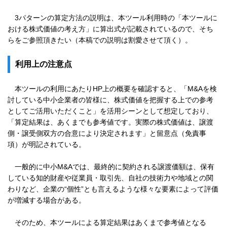
3パターンの算定方法の説明は、本ツール利用時の「本ツールに
おける株式価値の考え方」に算出式が記載されているので、そち
らをご参照頂きたい（本稿での説明は割愛させて頂く）。
利用上の注意点
本ツールの利用にあたりHP上の概要を確認すると、「M&Aを検
討している中小企業者の皆様に、株式価値を把握する上での参考
としてご活用いただくこと」を活用シーンとして想定しており、
「算定結果は、あくまでも参考値です。実際の株式価値は、譲渡
側・譲受側双方の合意により決定されます」と留意点（免責事
項）が明記されている。
一般的に中小M&Aでは、最終的に契約される譲渡価額は、保有
している知的財産や従業員・取引先、自社の技術力や地域との関
わりなど、企業の“個性”とも言えるような様々な要素によって評価
が増減する場合がある。
そのため、本ツールによる算定結果はあくまで参考値となる