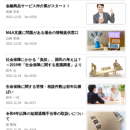
金融商品サービス仲介業がスタート！
高橋 浩史
2021.12.02 No.4220
M&A支援に問題がある場合の情報提供窓口
山崎 美穂
2021.12.02 No.4219
社会保障にかかる「負担」、国民の考えは？
～2019年「社会保障に関する意識調査」より
田中 元
2021.11.29 No.4218
生命保険に関する苦情・相談件数は前年比横
ばい
田中 一司
2021.11.29 No.4217
令和4年以降の短期退職手当等の取扱いについ
て
堀 雅哉
2021.11.25 No.4216