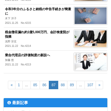
令和3年分のふるさと納税の申告手続きが簡素
に
木下 洋子
2021.11.25 No.4215
税金徴収漏れ約1億5,000万円、会計検査院が
指摘
浅野 宗玄
2021.11.22 No.4214
乗合代理店の評価制度の新設へ
加藤 悠
2021.11.22 No.4213
«
1
...
85
86
87
88
89
...
107
»
最新記事