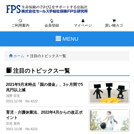
ご利用案内
会員登録
マイページ
買い物カゴ
Toggle
MENU
navigation
ホーム
注目のトピックス一覧
注目のトピックス一覧
2021年9月末時点「国の借金」、3ヶ月間で5
兆円以上減
浅野 宗玄
2021.12.06 No.4222
育児・介護休業法、2022年4月からの改正ポ
イント
庄司 英尚
2021.12.06 No.4221