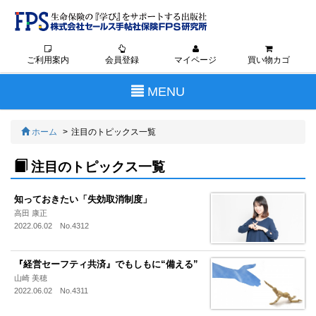
ご利用案内
会員登録
マイページ
買い物カゴ
Toggle
MENU
navigation
ホーム
注目のトピックス一覧
注目のトピックス一覧
知っておきたい「失効取消制度」
高田 康正
2022.06.02 No.4312
『経営セーフティ共済』でもしもに“備える”
山崎 美穂
2022.06.02 No.4311