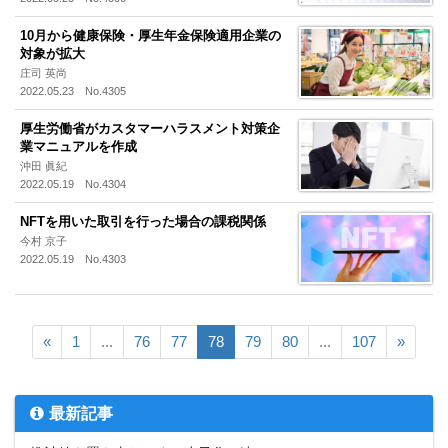
10月から健康保険・厚生年金保険適用企業の
対象が拡大
庄司 英尚
2022.05.23 No.4305
厚生労働省がカスタマーハラスメント対策企
業マニュアルを作成
沖田 眞紀
2022.05.19 No.4304
NFTを用いた取引を行った場合の課税関係
今村 京子
2022.05.19 No.4303
«
1
...
76
77
78
79
80
...
107
»
最新記事