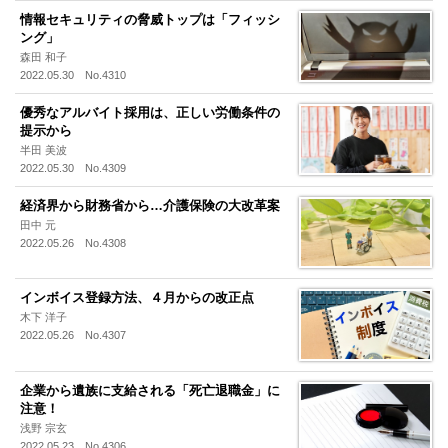
情報セキュリティの脅威トップは「フィッシ
ング」
森田 和子
2022.05.30 No.4310
優秀なアルバイト採用は、正しい労働条件の
提示から
半田 美波
2022.05.30 No.4309
経済界から財務省から…介護保険の大改革案
田中 元
2022.05.26 No.4308
インボイス登録方法、４月からの改正点
木下 洋子
2022.05.26 No.4307
企業から遺族に支給される「死亡退職金」に
注意！
浅野 宗玄
2022.05.23 No.4306